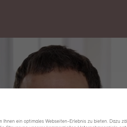
 Ihnen ein optimales Webseiten-Erlebnis zu bieten. Dazu zäh