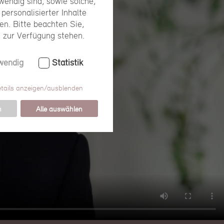
endig sind, sowie solche,
personalisierter Inhalte
n. Bitte beachten Sie,
e zur Verfügung stehen.
wendig
Statistik
tails anzeigen/ausblenden
n
Alle auswählen