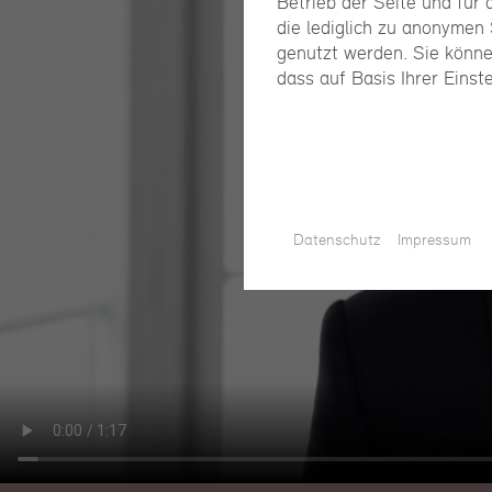
Betrieb der Seite und für
die lediglich zu anonymen 
genutzt werden. Sie könne
dass auf Basis Ihrer Einst
Datenschutz
Impressum